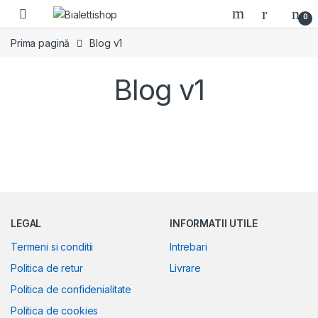
Skip to navigation
Skip to content
0
Prima pagină
Blog v1
Blog v1
LEGAL
INFORMATII UTILE
Termeni si conditii
Intrebari
Politica de retur
Livrare
Politica de confidenialitate
Politica de cookies