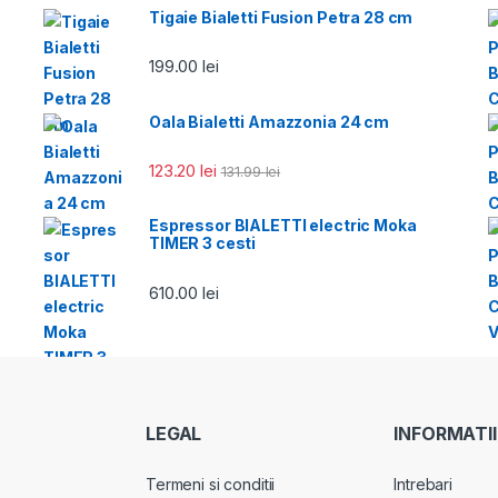
Tigaie Bialetti Fusion Petra 28 cm
199.00
lei
Oala Bialetti Amazzonia 24 cm
123.20
lei
131.99
lei
Espressor BIALETTI electric Moka
TIMER 3 cesti
610.00
lei
LEGAL
INFORMATII
Termeni si conditii
Intrebari