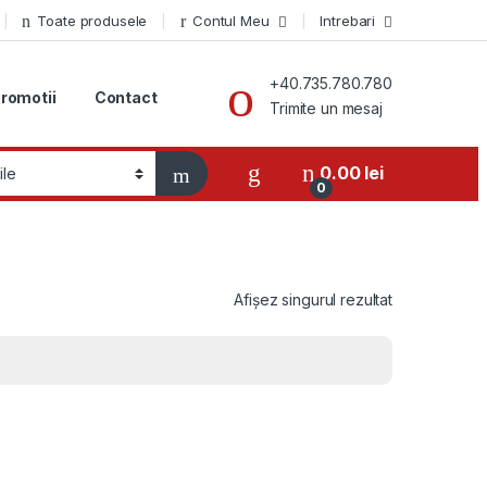
Toate produsele
Contul Meu
Intrebari
+40.735.780.780
romotii
Contact
Trimite un mesaj
0.00
lei
0
Afișez singurul rezultat