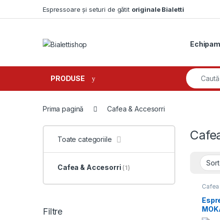
Skip to navigation
Skip to content
Espressoare și seturi de gătit
originale Bialetti
Echipam
Search fo
PRODUSE
Prima pagină
Cafea & Accesorri
Cafe
Toate categoriile
Cafea & Accesorri
(1)
Cafea 
Espres
Moka
Espr
Tradit
MOKA
Filtre
6 ces