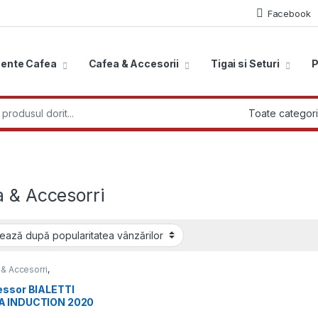
Facebook
ente Cafea
Cafea & Accesorii
Tigai si Seturi
P
r:
a & Accesorri
& Accesorri
,
soare Traditionale
,
Espressoare
essor BIALETTI
ionale Moka
 INDUCTION 2020
ti negru