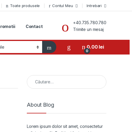
Toate produsele
Contul Meu
Intrebari
+40.735.780.780
romotii
Contact
Trimite un mesaj
0.00
lei
0
Caută după:
About Blog
Lorem ipsum dolor sit amet, consectetur