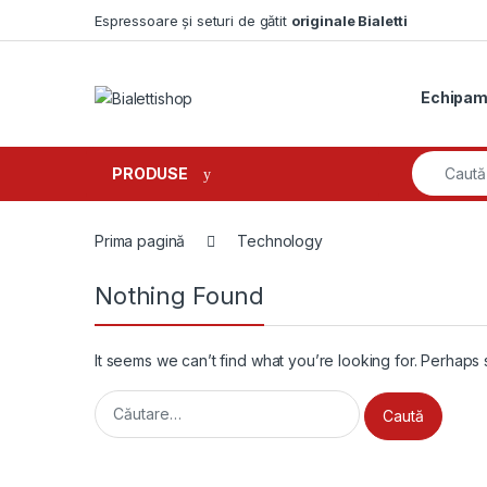
Skip to navigation
Skip to content
Espressoare și seturi de gătit
originale Bialetti
Echipam
Search fo
PRODUSE
Prima pagină
Technology
Nothing Found
It seems we can’t find what you’re looking for. Perhaps
Caută după: