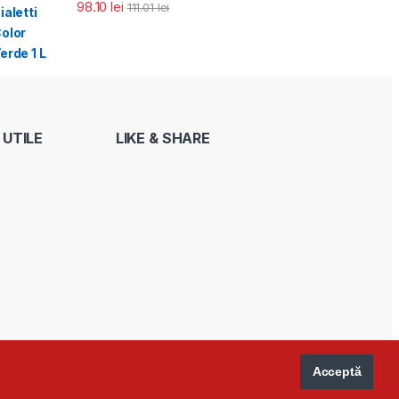
98.10
lei
111.01
lei
 UTILE
LIKE & SHARE
Acceptă