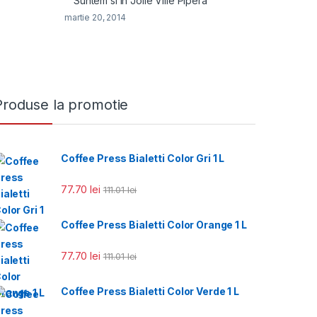
Suntem si in Jolie Ville Pipera
martie 20, 2014
Produse la promotie
Coffee Press Bialetti Color Gri 1 L
77.70
lei
111.01
lei
Coffee Press Bialetti Color Orange 1 L
77.70
lei
111.01
lei
Coffee Press Bialetti Color Verde 1 L