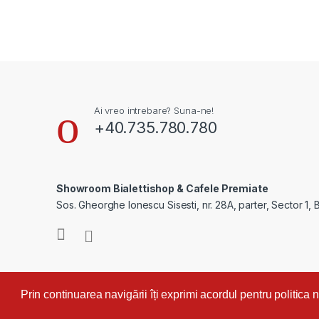
Ai vreo intrebare? Suna-ne!
+40.735.780.780
Showroom Bialettishop & Cafele Premiate
Sos. Gheorghe Ionescu Sisesti, nr. 28A, parter, Sector 1, 
Prin continuarea navigării îți exprimi acordul pentru politica 
Bialettishop.ro
© 2025. Toate drepturile rezervate.