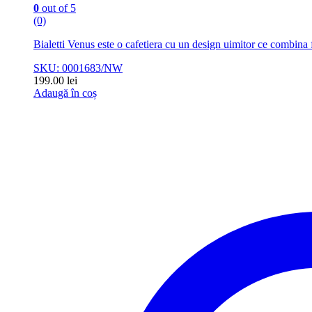
0
out of 5
(0)
Bialetti Venus este o cafetiera cu un design uimitor ce combina
SKU: 0001683/NW
199.00
lei
Adaugă în coș