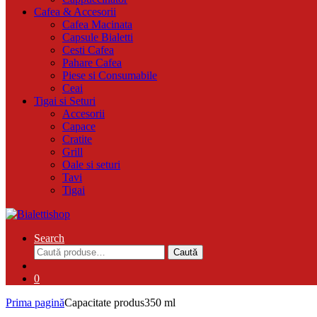
Cafea & Accesorii
Cafea Macinata
Capsule Bialetti
Cesti Cafea
Pahare Cafea
Piese si Consumabile
Ceai
Tigai si Seturi
Accesorii
Capace
Cratite
Grill
Oale si seturi
Tavi
Tigai
Search
Caută
Caută
după:
0
Prima pagină
Capacitate produs
350 ml