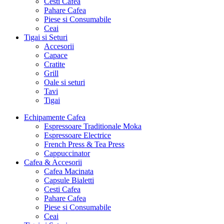
Cesti Cafea
Pahare Cafea
Piese si Consumabile
Ceai
Tigai si Seturi
Accesorii
Capace
Cratite
Grill
Oale si seturi
Tavi
Tigai
Echipamente Cafea
Espressoare Traditionale Moka
Espressoare Electrice
French Press & Tea Press
Cappuccinator
Cafea & Accesorii
Cafea Macinata
Capsule Bialetti
Cesti Cafea
Pahare Cafea
Piese si Consumabile
Ceai