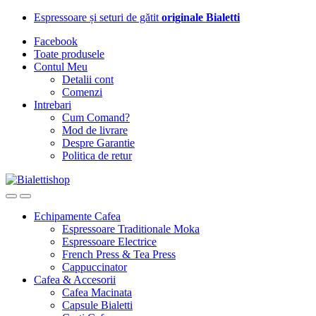
Skip
Skip
Espressoare și seturi de gătit
originale Bialetti
to
to
Facebook
navigation
content
Toate produsele
Contul Meu
Detalii cont
Comenzi
Intrebari
Cum Comand?
Mod de livrare
Despre Garantie
Politica de retur
Echipamente Cafea
Espressoare Traditionale Moka
Espressoare Electrice
French Press & Tea Press
Cappuccinator
Cafea & Accesorii
Cafea Macinata
Capsule Bialetti