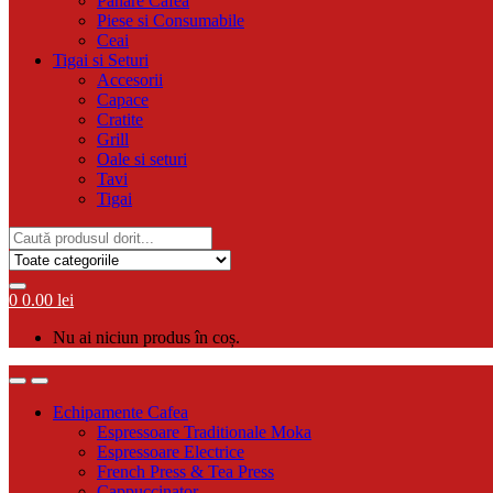
Pahare Cafea
Piese si Consumabile
Ceai
Tigai si Seturi
Accesorii
Capace
Cratite
Grill
Oale si seturi
Tavi
Tigai
Search
for:
0
0.00
lei
Nu ai niciun produs în coș.
Echipamente Cafea
Espressoare Traditionale Moka
Espressoare Electrice
French Press & Tea Press
Cappuccinator