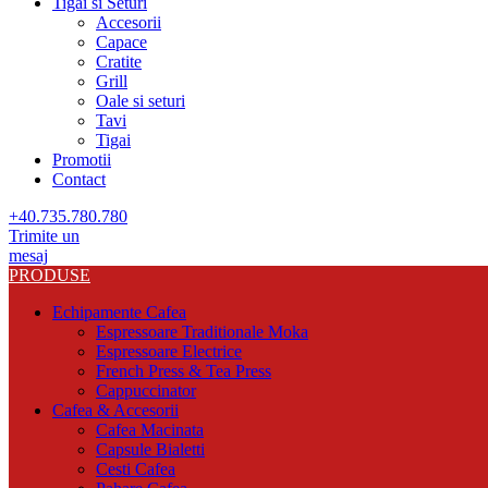
Tigai si Seturi
Accesorii
Capace
Cratite
Grill
Oale si seturi
Tavi
Tigai
Promotii
Contact
+40.735.780.780
Trimite un
mesaj
PRODUSE
Echipamente Cafea
Espressoare Traditionale Moka
Espressoare Electrice
French Press & Tea Press
Cappuccinator
Cafea & Accesorii
Cafea Macinata
Capsule Bialetti
Cesti Cafea