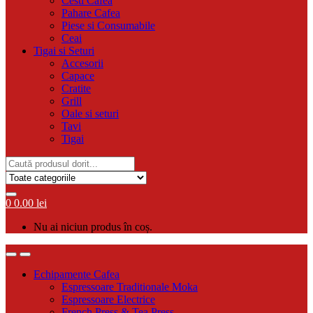
Cesti Cafea
Pahare Cafea
Piese si Consumabile
Ceai
Tigai si Seturi
Accesorii
Capace
Cratite
Grill
Oale si seturi
Tavi
Tigai
Search
for:
0
0.00
lei
Nu ai niciun produs în coș.
Echipamente Cafea
Espressoare Traditionale Moka
Espressoare Electrice
French Press & Tea Press