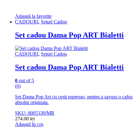
Adaugă la favorite
CADOURI
,
Seturi Cadou
Set cadou Dama Pop ART Bialetti
CADOURI
,
Seturi Cadou
Set cadou Dama Pop ART Bialetti
0
out of 5
(0)
Set Dama Pop Art cu cesti espresso, pentru a savura o cafea
absolut originala.
SKU: 0005330/MR
274.00
lei
Adaugă în coș