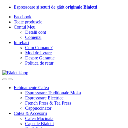
Skip
Skip
Espressoare și seturi de gătit
originale Bialetti
to
to
Facebook
navigation
content
Toate produsele
Contul Meu
Detalii cont
Comenzi
Intrebari
Cum Comand?
Mod de livrare
Despre Garantie
Politica de retur
Echipamente Cafea
Espressoare Traditionale Moka
Espressoare Electrice
French Press & Tea Press
Cappuccinator
Cafea & Accesorii
Cafea Macinata
Capsule Bialetti