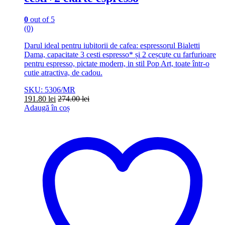
0
out of 5
(0)
Darul ideal pentru iubitorii de cafea: espressorul Bialetti
Dama, capacitate 3 cesti espresso* și 2 ceșcuțe cu farfurioare
pentru espresso, pictate modern, in stil Pop Art, toate într-o
cutie atractiva, de cadou.
SKU: 5306/MR
191.80
lei
274.00
lei
Adaugă în coș