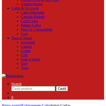
Cappuccinator
Cafea & Accesorii
Cafea Macinata
Capsule Bialetti
Cesti Cafea
Pahare Cafea
Piese si Consumabile
Ceai
Tigai si Seturi
Accesorii
Capace
Cratite
Grill
Oale si seturi
Tavi
Tigai
Search
Caută
Caută
după:
0
Prima pagină
Echipamente Cafea
Seturi Cadou