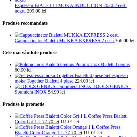
Espressor BIALETTI MOKA INDUCTION 2020 2 cesti
negru
209.00
lei
Produse recomandate
Cappuccinator Bialetti MUKKA EXPRESS 2 cesti
366.00
lei
Cele mai vândute produse
Polonic inox Bialetti Genius
60.00
lei
Set espresso
moka Together Bialetti 4 piese
224.00
lei
TOOLS GENIUS -
Spumiera INOX
54.99
lei
Produse la promotie
Coffee Press Bialetti
Color Gri 1 L
77.70
lei
111.01
lei
Coffee Press
Bialetti Color Orange 1 L
77.70
lei
111.01
lei