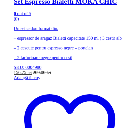
Set Espresso Bialetti MOKA CHIC
0
out of 5
(0)
Un set cadou format din:
– espressor de aragaz Bialetti capacitate 150 ml ( 3 cesti) alb
– 2 cescute pentru espresso negre – portelan
– 2 farfurioare negre pentru cesti
SKU: 0004980
156.75
lei
209.00
lei
Adaugă în coș