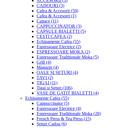
ACCESORII
(3)
CADOURI
(3)
Cafea & Accesorii
(59)
Cafea & Accesorri
(1)
Capace
(11)
CAPPUCCINATOR
(3)
CAPSULE BIALETTI
(5)
CESTI CAFEA
(2)
Echipamente Cafea
(55)
Espressoare Electrice
(2)
ESPRESSOARE MOKA
(2)
Espressoare Traditionale Moka
(5)
Grill
(4)
Magazin
(4)
OALE SI SETURI
(4)
TAVI
(2)
TIGAI
(11)
Tigai si Seturi
(106)
VASE DE GATIT BIALETTI
(4)
Echipamente Cafea
(55)
Cappuccinator
(5)
Espressoare Electrice
(4)
Espressoare Traditionale Moka
(28)
French Press & Tea Press
(15)
Seturi Cadou
(6)