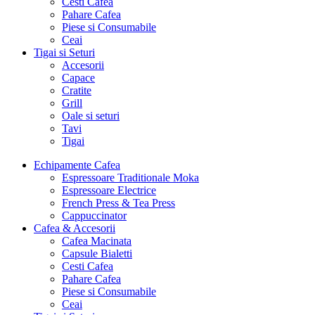
Cesti Cafea
Pahare Cafea
Piese si Consumabile
Ceai
Tigai si Seturi
Accesorii
Capace
Cratite
Grill
Oale si seturi
Tavi
Tigai
Echipamente Cafea
Espressoare Traditionale Moka
Espressoare Electrice
French Press & Tea Press
Cappuccinator
Cafea & Accesorii
Cafea Macinata
Capsule Bialetti
Cesti Cafea
Pahare Cafea
Piese si Consumabile
Ceai