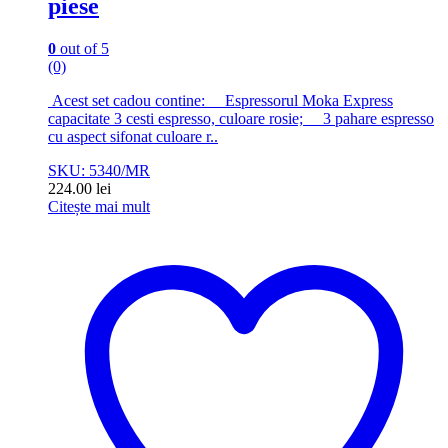
piese
0
out of 5
(0)
Acest set cadou contine: Espressorul Moka Express
capacitate 3 cesti espresso, culoare rosie; 3 pahare espresso
cu aspect sifonat culoare r..
SKU: 5340/MR
224.00
lei
Citește mai mult