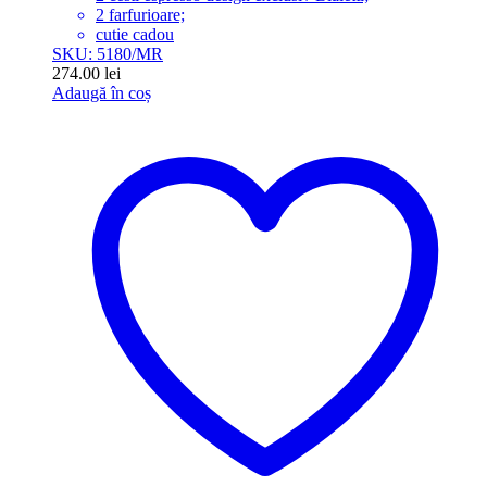
2 farfurioare;
cutie cadou
SKU: 5180/MR
274.00
lei
Adaugă în coș