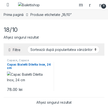
Skip to navigation
Skip to content
0
Prima pagină
Produse etichetate „18/10”
18/10
Afișez singurul rezultat
Filtre
Capace
,
Capace
Capac Bialetti Diletta Inox, 24
cm
78.00
lei
Afișez singurul rezultat