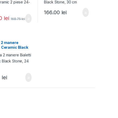
166.00
lei
50
lei
168.75
lei
a 2 manere
i Ceramic Black
 24 cm
5
lei