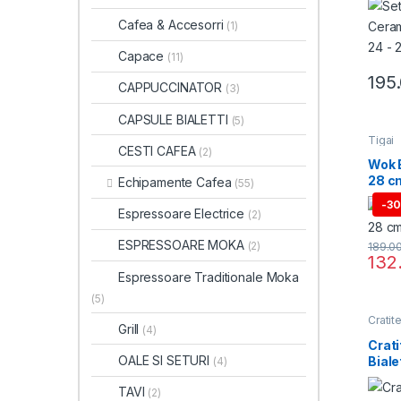
Cafea & Accesorri
(1)
Capace
(11)
195
CAPPUCCINATOR
(3)
CAPSULE BIALETTI
(5)
Tigai
CESTI CAFEA
(2)
Wok B
28 c
Echipamente Cafea
(55)
-
3
Espressoare Electrice
(2)
ESPRESSOARE MOKA
(2)
189.0
132
Espressoare Traditionale Moka
(5)
Cratit
Grill
(4)
Crat
OALE SI SETURI
Biale
(4)
TAVI
(2)