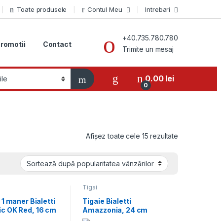
Toate produsele
Contul Meu
Intrebari
+40.735.780.780
romotii
Contact
Trimite un mesaj
0.00
lei
0
Sortat după p
Afișez toate cele 15 rezultate
Tigai
 1 maner Bialetti
Tigaie Bialetti
c OK Red, 16 cm
Amazzonia, 24 cm