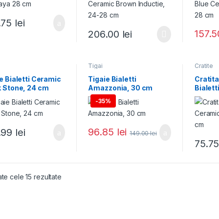
.75
lei
157.
206.00
lei
Tigai
Cratite
e Bialetti Ceramic
Tigaie Bialetti
Cratit
k Stone, 24 cm
Amazzonia, 30 cm
Bialett
Stone,
-
35%
96.85
lei
.99
lei
149.00
lei
75.7
Sortat după popularitate
ate cele 15 rezultate