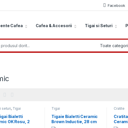
Facebook
ente Cafea
Cafea & Accesorii
Tigai si Seturi
P
r:
mic
i seturi
,
Tigai
Tigai
Cratite
igai Bialetti
Tigaie Bialetti Ceramic
Cratita
mic OK Rosu, 2
Brown Inductie, 28 cm
Cerami
 24 – 28 cm