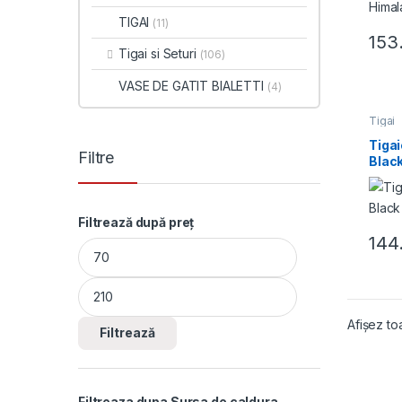
TIGAI
(11)
153
Tigai si Seturi
(106)
VASE DE GATIT BIALETTI
(4)
Tigai
Tigai
Filtre
Blac
Filtrează după preț
144
Preț minim
Preț maxim
Afișez to
Filtrează
Filtreaza dupa Sursa de caldura