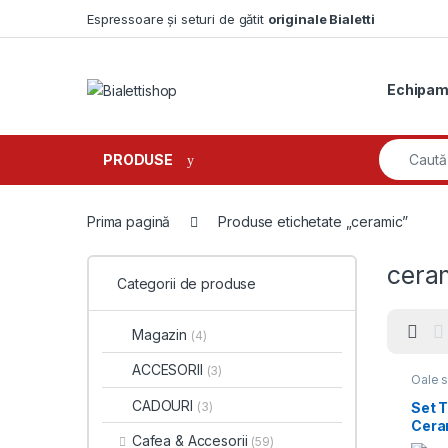
Skip to navigation
Skip to content
Espressoare și seturi de gătit
originale Bialetti
Echipam
Search fo
PRODUSE
Prima pagină
Produse etichetate „ceramic”
cera
Categorii de produse
Magazin
(4)
ACCESORII
(3)
Oale s
CADOURI
Set T
(3)
Cera
Cafea & Accesorii
(59)
piese