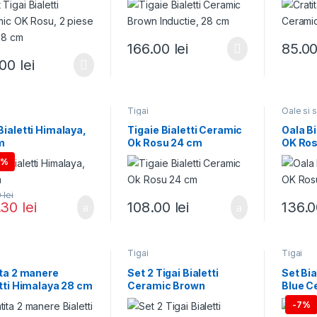
166.00
lei
85.0
.00
lei
Tigai
Oale si s
ialetti Himalaya,
Tigaie Bialetti Ceramic
Oala B
m
Ok Rosu 24 cm
OK Rosu
0%
0
lei
.30
lei
108.00
lei
136.
e
Tigai
Tigai
ita 2 manere
Set 2 Tigai Bialetti
Set Bia
tti Himalaya 28 cm
Ceramic Brown
Blue C
Inductie, 24-28 cm
24-28
-
7%