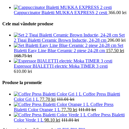
Cappuccinator Bialetti MUKKA EXPRESS 2 cesti
366.00
lei
Cele mai vândute produse
Set
2 Tigai Bialetti Ceramic Brown Inductie, 24-28 cm
206.00
lei
Set
Bialetti Easy Line Blue Ceramic 2 piese 24-28 cm
157.50
lei
168.75
lei
Espressor BIALETTI electric Moka TIMER 3 cesti
610.00
lei
Produse la promotie
Coffee Press Bialetti
Color Gri 1 L
77.70
lei
111.01
lei
Coffee Press
Bialetti Color Orange 1 L
77.70
lei
111.01
lei
Coffee Press Bialetti
Color Verde 1 L
98.10
lei
111.01
lei