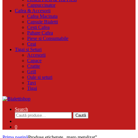
Cappuccinator
Cafea & Accesorii
Cafea Macinata
Capsule Bialetti
Cesti Cafea
Pahare Cafea
Piese si Consumabile
Ceai
Tigai si Seturi
Accesorii
Capace
Cratite
Grill
Oale si seturi
Tavi
Tigai
Search
Caută
Caută
după:
0
Prima pagină
Produse etichetate „maro metalizat”