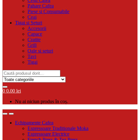
Cesti Cafea
Pahare Cafea
Piese si Consumabile
Ceai
Tigai si Seturi
Accesorii
Capace
Cratite
Grill
Oale si seturi
Tavi
Tigai
Search
for:
0
0.00
lei
Nu ai niciun produs în coș.
Echipamente Cafea
Espressoare Traditionale Moka
Espressoare Electrice
French Press & Tea Press