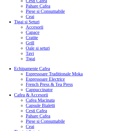
Cesti Cafea
Pahare Cafea
Piese si Consumabile
Ceai
Tigai si Seturi
Accesorii
Capace
Cratite
Grill
Oale si seturi
Tavi
Tigai
Echipamente Cafea
Espressoare Traditionale Moka
Espressoare Electrice
French Press & Tea Press
Cappuccinator
Cafea & Accesorii
Cafea Macinata
Capsule Bialetti
Cesti Cafea
Pahare Cafea
Piese si Consumabile
Ceai