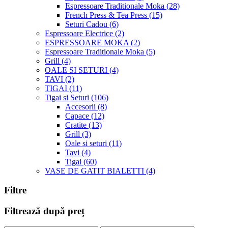
Espressoare Traditionale Moka
(28)
French Press & Tea Press
(15)
Seturi Cadou
(6)
Espressoare Electrice
(2)
ESPRESSOARE MOKA
(2)
Espressoare Traditionale Moka
(5)
Grill
(4)
OALE SI SETURI
(4)
TAVI
(2)
TIGAI
(11)
Tigai si Seturi
(106)
Accesorii
(8)
Capace
(12)
Cratite
(13)
Grill
(3)
Oale si seturi
(11)
Tavi
(4)
Tigai
(60)
VASE DE GATIT BIALETTI
(4)
Filtre
Filtrează după preț