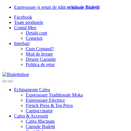
Skip
Skip
Espressoare și seturi de gătit
originale Bialetti
to
to
Facebook
navigation
content
Toate produsele
Contul Meu
Detalii cont
Comenzi
Intrebari
Cum Comand?
Mod de livrare
Despre Garantie
Politica de retur
Echipamente Cafea
Espressoare Traditionale Moka
Espressoare Electrice
French Press & Tea Press
Cappuccinator
Cafea & Accesorii
Cafea Macinata
Capsule Bialetti