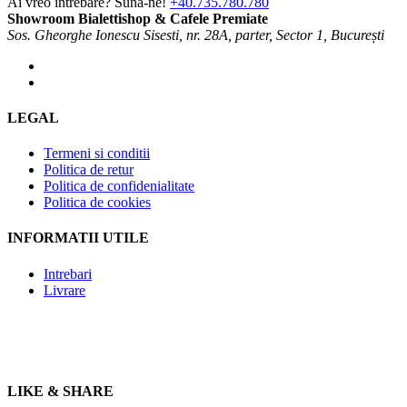
Ai vreo intrebare? Suna-ne!
+40.735.780.780
Showroom Bialettishop & Cafele Premiate
Sos. Gheorghe Ionescu Sisesti, nr. 28A, parter, Sector 1, București
LEGAL
Termeni si conditii
Politica de retur
Politica de confidenialitate
Politica de cookies
INFORMATII UTILE
Intrebari
Livrare
LIKE & SHARE