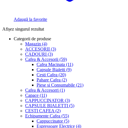
Adaugă la favorite
Afișez singurul rezultat
Categorii de produse
Magazin
(4)
ACCESORII
(3)
CADOURI
(3)
Cafea & Accesorii
(59)
Cafea Macinata
(11)
Capsule Bialetti
(9)
Cesti Cafea
(20)
Pahare Cafea
(2)
Piese si Consumabile
(21)
Cafea & Accesorri
(1)
Capace
(11)
CAPPUCCINATOR
(3)
CAPSULE BIALETTI
(5)
CESTI CAFEA
(2)
Echipamente Cafea
(55)
Cappuccinator
(5)
Espressoare Electrice
(4)