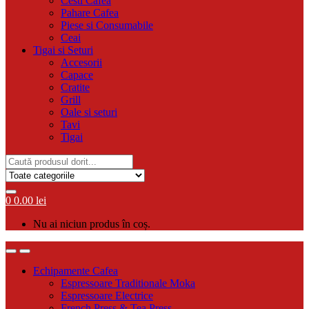
Cesti Cafea
Pahare Cafea
Piese si Consumabile
Ceai
Tigai si Seturi
Accesorii
Capace
Cratite
Grill
Oale si seturi
Tavi
Tigai
Search
for:
0
0.00
lei
Nu ai niciun produs în coș.
Echipamente Cafea
Espressoare Traditionale Moka
Espressoare Electrice
French Press & Tea Press