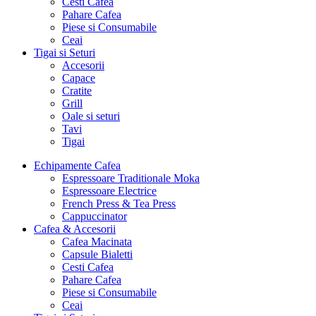
Cesti Cafea
Pahare Cafea
Piese si Consumabile
Ceai
Tigai si Seturi
Accesorii
Capace
Cratite
Grill
Oale si seturi
Tavi
Tigai
Echipamente Cafea
Espressoare Traditionale Moka
Espressoare Electrice
French Press & Tea Press
Cappuccinator
Cafea & Accesorii
Cafea Macinata
Capsule Bialetti
Cesti Cafea
Pahare Cafea
Piese si Consumabile
Ceai