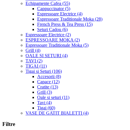
Echipamente Cafea
(55)
Cappuccinator
(5)
Espressoare Electrice
(4)
Espressoare Traditionale Moka
(28)
French Press & Tea Press
(15)
Seturi Cadou
(6)
Espressoare Electrice
(2)
ESPRESSOARE MOKA
(2)
Espressoare Traditionale Moka
(5)
Grill
(4)
OALE SI SETURI
(4)
TAVI
(2)
TIGAI
(11)
Tigai si Seturi
(106)
Accesorii
(8)
Capace
(12)
Cratite
(13)
Grill
(3)
Oale si seturi
(11)
Tavi
(4)
Tigai
(60)
VASE DE GATIT BIALETTI
(4)
Filtre