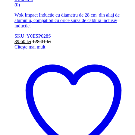
(0)
Wok Impact Inductie cu diametru de 28 cm, din aliaj de
aluminiu, compatibil cu orice sursa de caldura inclusiv
inductie.
SKU: Y0IISP028S
89.60
lei
128.01
lei
Citește mai mult