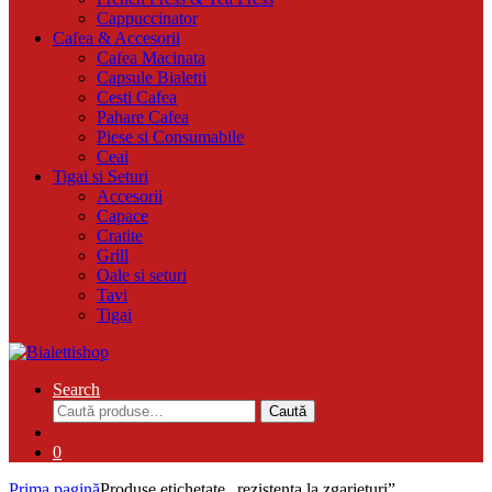
Cappuccinator
Cafea & Accesorii
Cafea Macinata
Capsule Bialetti
Cesti Cafea
Pahare Cafea
Piese si Consumabile
Ceai
Tigai si Seturi
Accesorii
Capace
Cratite
Grill
Oale si seturi
Tavi
Tigai
Search
Caută
Caută
după:
0
Prima pagină
Produse etichetate „rezistenta la zgarieturi”