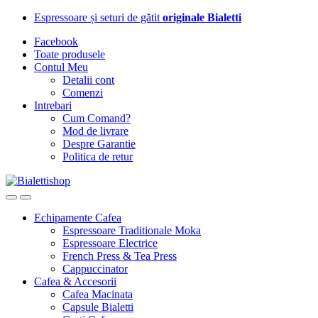
Skip
Skip
Espressoare și seturi de gătit
originale Bialetti
to
to
Facebook
navigation
content
Toate produsele
Contul Meu
Detalii cont
Comenzi
Intrebari
Cum Comand?
Mod de livrare
Despre Garantie
Politica de retur
Echipamente Cafea
Espressoare Traditionale Moka
Espressoare Electrice
French Press & Tea Press
Cappuccinator
Cafea & Accesorii
Cafea Macinata
Capsule Bialetti