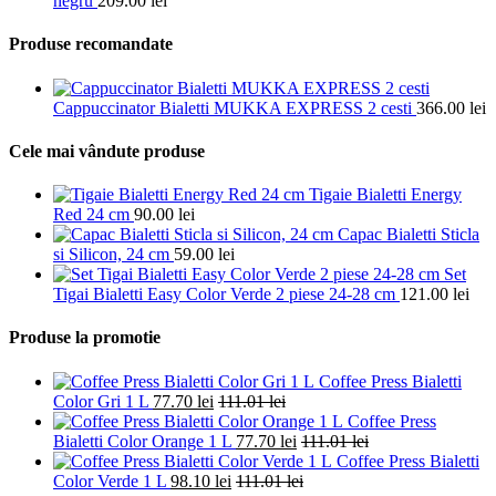
negru
209.00
lei
Produse recomandate
Cappuccinator Bialetti MUKKA EXPRESS 2 cesti
366.00
lei
Cele mai vândute produse
Tigaie Bialetti Energy
Red 24 cm
90.00
lei
Capac Bialetti Sticla
si Silicon, 24 cm
59.00
lei
Set
Tigai Bialetti Easy Color Verde 2 piese 24-28 cm
121.00
lei
Produse la promotie
Coffee Press Bialetti
Color Gri 1 L
77.70
lei
111.01
lei
Coffee Press
Bialetti Color Orange 1 L
77.70
lei
111.01
lei
Coffee Press Bialetti
Color Verde 1 L
98.10
lei
111.01
lei