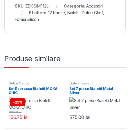
SKU:
ZDCSIMF12L
Categorie:
Accesorii
Etichete:
12 briose
,
Bialetti
,
Dolce Chef
,
Forma silicon
Produse similare
Seturi Cadou
Oale si seturi
Set Espresso Bialetti MOKA
Set 7 piese Bialetti Metal
CHIC
Silver
-
25%
209.00
lei
156.75
lei
575.00
lei