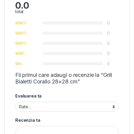
0.0
total
0
0
0
0
0
Fii primul care adaugi o recenzie la “Grill
Bialetti Corallo 28×28 cm”
Evaluarea ta
Recenzia ta