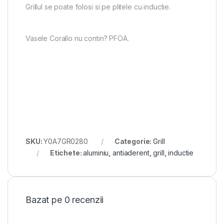
Grillul se poate folosi si pe plitele cu inductie.
Vasele Corallo nu contin? PFOA.
SKU:
Y0A7GR0280
Categorie:
Grill
Etichete:
aluminiu
,
antiaderent
,
grill
,
inductie
Bazat pe 0 recenzii