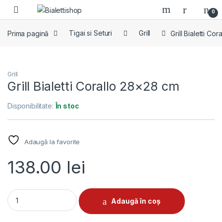
Skip to navigation
Skip to content
0
Prima pagină
Tigai si Seturi
Grill
Grill Bialetti Co
Grill
Grill Bialetti Corallo 28×28 cm
Disponibilitate:
În stoc
Adaugă la favorite
138.00
lei
Grill Bialetti Corallo 28x28 cm quantity
Adaugă în coș