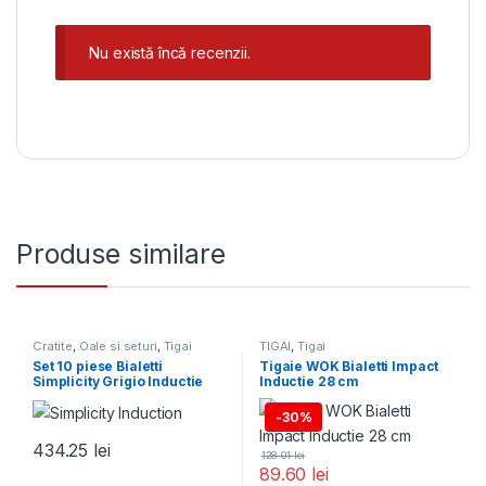
Nu există încă recenzii.
Produse similare
Cratite
,
Oale si seturi
,
Tigai
TIGAI
,
Tigai
Set 10 piese Bialetti
Tigaie WOK Bialetti Impact
Simplicity Grigio Inductie
Inductie 28 cm
-
30%
434.25
lei
128.01
lei
89.60
lei