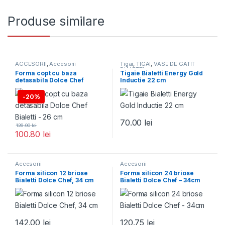
Produse similare
ACCESORII
,
Accesorii
Tigai
,
TIGAI
,
VASE DE GATIT
BIALETTI
Forma copt cu baza
Tigaie Bialetti Energy Gold
detasabila Dolce Chef
Inductie 22 cm
Bialetti – 26 cm
-
20%
70.00
lei
126.00
lei
100.80
lei
Accesorii
Accesorii
Forma silicon 12 briose
Forma silicon 24 briose
Bialetti Dolce Chef, 34 cm
Bialetti Dolce Chef – 34cm
142.00
lei
120.75
lei