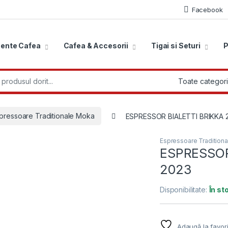
Facebook
ente Cafea
Cafea & Accesorii
Tigai si Seturi
P
r:
pressoare Traditionale Moka
ESPRESSOR BIALETTI BRIKKA 
Espressoare Tradition
ESPRESSOR
2023
Disponibilitate:
În st
Adaugă la favori