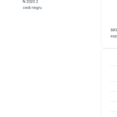
SK
esp