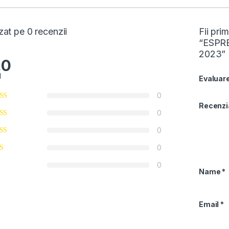
at pe 0 recenzii
Fii pri
“ESPR
2023”
.0
l
Evaluare
0
Recenzi
0
0
0
0
Name
*
Email
*