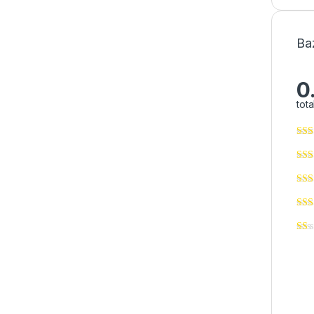
Baz
0
tota