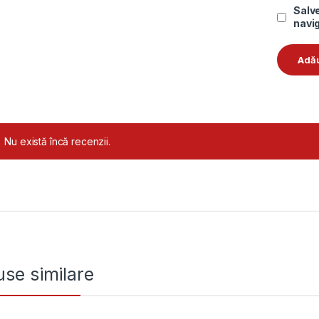
Salve
navig
Nu există încă recenzii.
se similare