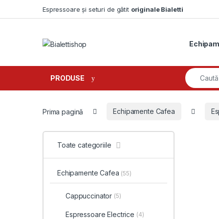
Skip to navigation
Skip to content
Espressoare și seturi de gătit
originale Bialetti
Echipam
Search fo
PRODUSE
Prima pagină
Echipamente Cafea
Es
Toate categoriile
Echipamente Cafea
(55)
Cappuccinator
(5)
Espressoare Electrice
(4)