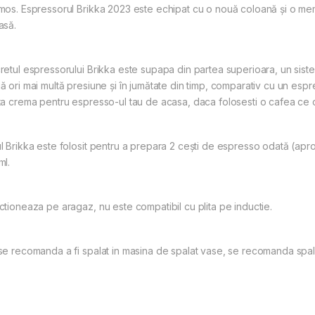
mos. Espressorul Brikka 2023 este echipat cu o nouă coloană și o me
asă.
retul espressorului Brikka este supapa din partea superioara, un sist
ă ori mai multă presiune și în jumătate din timp, comparativ cu un esp
ta crema pentru espresso-ul tau de acasa, daca folosesti o cafea ce 
l Brikka este folosit pentru a prepara 2 cești de espresso odată (apro
ml.
ctioneaza pe aragaz, nu este compatibil cu plita pe inductie.
se recomanda a fi spalat in masina de spalat vase, se recomanda spal