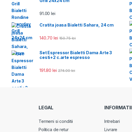
Grill 24x24 cm
91.00
lei
Cratita joasa Bialetti Sahara, 24 cm
140.70
lei
150.75
lei
Set Espressor Bialetti Dama Arte 3
cesti+2 c.arte espresso
191.80
lei
274.00
lei
LEGAL
INFORMATII
Termeni si conditii
Intrebari
Politica de retur
Livrare