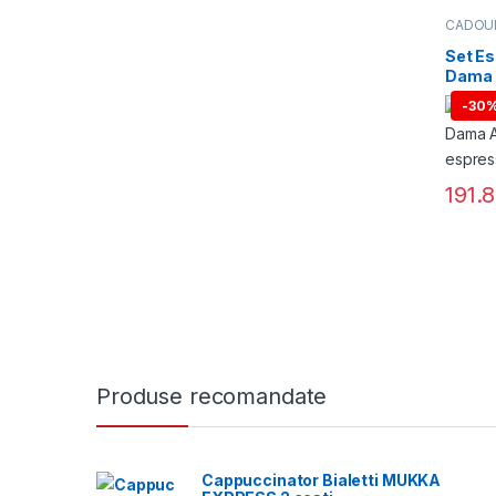
CADOU
ESPRE
Espress
Set Es
Magazi
Dama 
c.arte
-
30
191.
Produse recomandate
Cappuccinator Bialetti MUKKA