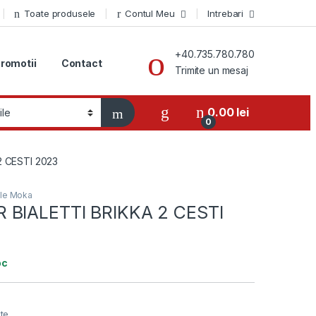
Toate produsele
Contul Meu
Intrebari
+40.735.780.780
romotii
Contact
Trimite un mesaj
0.00
lei
0
2 CESTI 2023
ale Moka
 BIALETTI BRIKKA 2 CESTI
oc
te