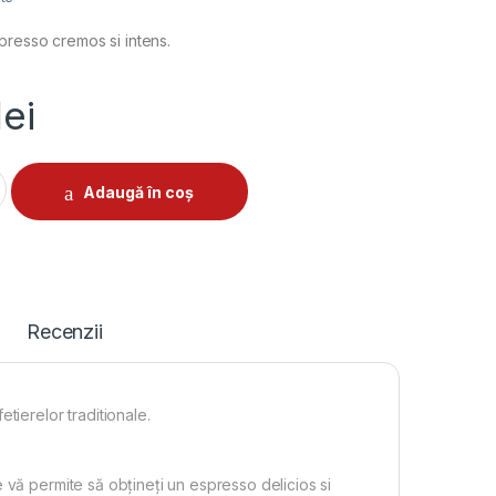
resso cremos si intens.
lei
I BRIKKA 2 CESTI 2023 quantity
Adaugă în coș
Recenzii
tierelor traditionale.
 vă permite să obțineți un espresso delicios si