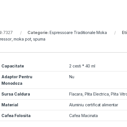
U:
7327
Categorie:
Espressoare Traditionale Moka
Et
ressor
,
moka pot
,
spuma
Capacitate
2 cesti * 40 ml
Adaptor Pentru
Nu
Monodoza
Sursa Caldura
Flacara
,
Plita Electrica
,
Plita Vit
Material
Aluminiu certificat alimentar
Cafea Folosita
Cafea Macinata