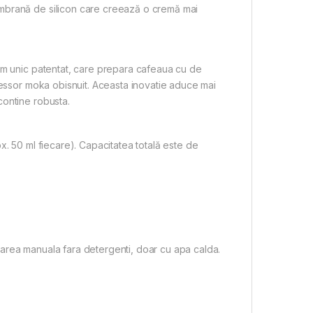
mbrană de silicon care creează o cremă mai
em unic patentat, care prepara cafeaua cu de
ressor moka obisnuit. Aceasta inovatie aduce mai
contine robusta.
x. 50 ml fiecare). Capacitatea totală este de
area manuala fara detergenti, doar cu apa calda.