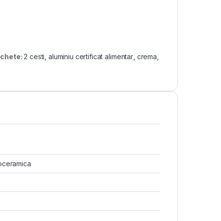
ichete:
2 cesti
,
aluminiu certificat alimentar
,
crema
,
roceramica