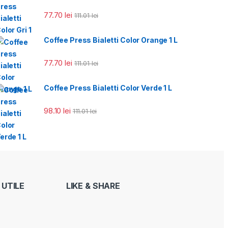
77.70
lei
111.01
lei
Coffee Press Bialetti Color Orange 1 L
77.70
lei
111.01
lei
Coffee Press Bialetti Color Verde 1 L
98.10
lei
111.01
lei
 UTILE
LIKE & SHARE