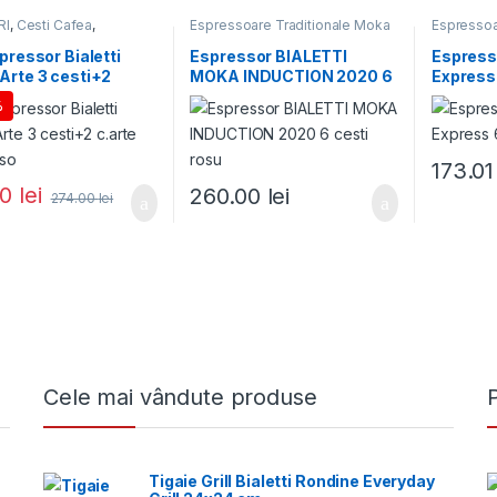
RI
,
Cesti Cafea
,
Espressoare Traditionale Moka
Espressoa
SSOARE MOKA
,
oare Traditionale Moka
,
pressor Bialetti
Espressor BIALETTI
Espresso
n
,
Seturi Cadou
Arte 3 cesti+2
MOKA INDUCTION 2020 6
Express 
 espresso
cesti rosu
%
173.0
80
lei
260.00
lei
274.00
lei
Cele mai vândute produse
Tigaie Grill Bialetti Rondine Everyday