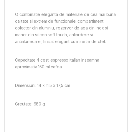
O combinatie eleganta de materiale de cea mai buna
calitate si extrem de functionale: compartiment
colector din aluminiu, rezervor de apa din inox si
maner din silicon soft touch, antiardere si
antialunecare, finisat elegant cu insertie de otel.
Capacitate 4 cesti espresso italian inseamna
aproximativ 150 ml cafea
Dimensiuni: 14 x 11.5 x 17,5 cm
Greutate: 680 g