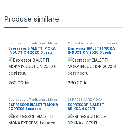
Produse similare
Espressoare Traditionale Moka
Cafea & Accesorri
,
Espressoare
Traditionale Moka
,
Espressoare
Espressor BIALETTI MOKA
Espressor BIALETTI MOKA
Traditionale Moka
INDUCTION 2020 6 cesti
INDUCTION 2020 6 cesti
rosu
negru
260.00
lei
260.00
lei
Espressoare Traditionale Moka
ESPRESSOARE MOKA
,
Espressoare Traditionale Moka
,
ESPRESSOR BIALETTI MOKA
ESPRESSOR BIALETTI
Espressoare Traditionale Moka
EXPRESS 1 ceasca
BRIKKA 4 CESTI
(espresso)