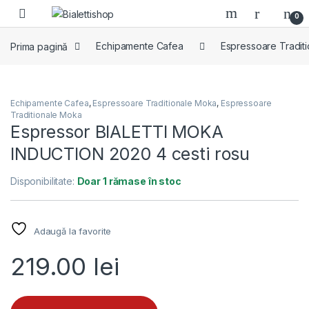
Skip to navigation
Skip to content
0
Prima pagină
Echipamente Cafea
Espressoare Tradit
Echipamente Cafea
,
Espressoare Traditionale Moka
,
Espressoare
Traditionale Moka
Espressor BIALETTI MOKA
INDUCTION 2020 4 cesti rosu
Disponibilitate:
Doar 1 rămase în stoc
Adaugă la favorite
219.00
lei