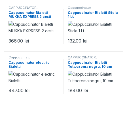
CAPPUCCINATOR
,
Cappuccinator
Cappuccinator
,
Espressoare
Cappuccinator Bialetti
Cappuccinator Bialetti Sticla
Traditionale Moka
MUKKA EXPRESS 2 cesti
1 Lt.
366.00
lei
132.00
lei
Cappuccinator
CAPPUCCINATOR
,
Cappuccinator
Cappuccinator electric
Cappuccinator Bialetti
Bialetti
Tuttocrema negru, 10 cm
447.00
lei
184.00
lei