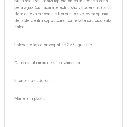
bucatarie. Poti incalzi laptele direct in aceasta cana
pe aragaz (cu flacara, electric sau vitroceramic) si cu
doar cateva miscari ale tijei sus-jos vei avea spuma
de lapte pentru cappuccino, caffe latte sau ciocolata
calda.
Foloseste lapte proaspat de 3.5% grasime.
Cana din aluminiu certificat alimentar.
Interior non aderent
Maner din plastic