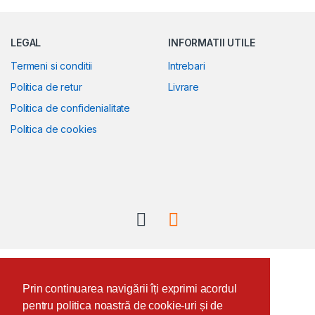
LEGAL
INFORMATII UTILE
Termeni si conditii
Intrebari
Politica de retur
Livrare
Politica de confidenialitate
Politica de cookies
Ai vreo intrebare? Suna-ne!
+40.735.780.780
Prin continuarea navigării îți exprimi acordul
pentru politica noastră de cookie-uri și de