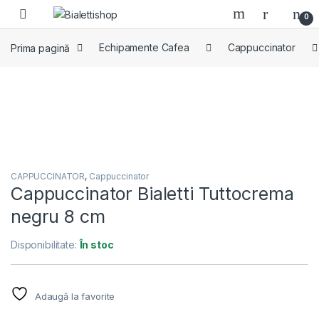
Skip to navigation
Skip to content
0
Prima pagină
Echipamente Cafea
Cappuccinator
CAPPUCCINATOR
,
Cappuccinator
Cappuccinator Bialetti Tuttocrema
negru 8 cm
Disponibilitate:
În stoc
Adaugă la favorite